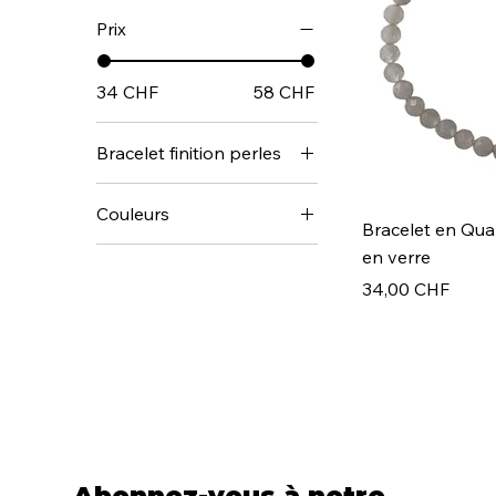
Prix
34 CHF
58 CHF
Bracelet finition perles
Argent 925
Couleurs
Doré à l'or fin
Bracelet en Qua
Oeil jaune
en verre
Prix
Œil bleu
34,00 CHF