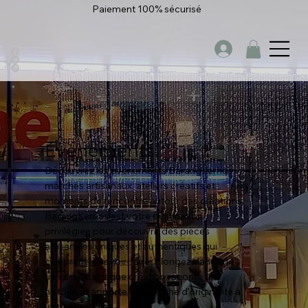
Paiement 100% sécurisé
Évènements
Découvrez les évènements BarangKemas :
marchés artisanaux, ateliers créatifs et
moments de rencontre autour des créations.
BarangKemas est votre destination
privilégiée pour découvrir des pièces
artisanales uniques et authentiques qui
célèbrent le savoir-faire. Plongez dans un
univers où chaque création raconte une
histoire et apporte une touche d’originalité à
votre quotidien.