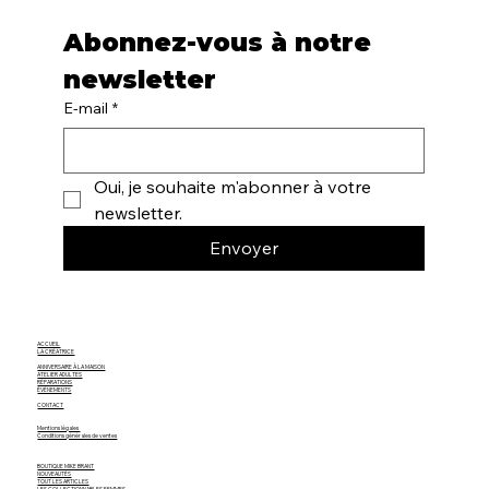
Abonnez-vous à notre 
newsletter
E-mail
*
Oui, je souhaite m'abonner à votre 
newsletter.
Envoyer
ACCUEIL
LA CRÉATRICE
ANNIVERSAIRE À LA MAISON
ATELIER ADULTES
RÉPARATIONS
ÉVÈNEMENTS
CONTACT
Mentions légales
Conditions générales de ventes
BOUTIQUE MIKE BRANT
NOUVEAUTÉS
TOUT LES ARTICLES
LES COLLECTIONNABLES FEMMES