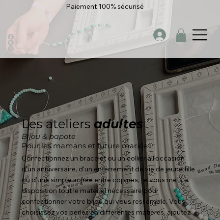
Paiement 100% sécurisé
Les ateliers
adultes
Bijou & papote
Pour les mamans et future mariée
Confectionnez un bracelet ou un collier à l'occasion
d'un anniversaire, d'un enterrement de vie de jeune fille
ou d'une simple soirée entre copines, je vous mets à
disposition tout le matériel nécessaire pour
confectionner votre bijou qui vous ressemble. Vous
choisissez vos perles en différentes matières, ajoutez