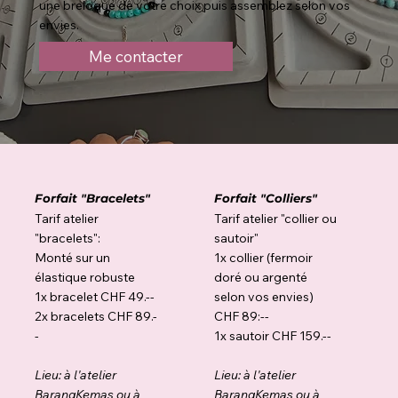
une breloque de votre choix puis assemblez selon vos
envies.
Me contacter
Forfait "Bracelets"
Forfait "Colliers"
Tarif atelier
Tarif atelier "collier ou
"bracelets":
sautoir"
Monté sur un
1x collier (fermoir
élastique robuste
doré ou argenté
1x bracelet CHF 49.--
selon vos envies)
2x bracelets CHF 89.-
CHF 89:--
-
1x sautoir CHF 159.--
Lieu: à l'atelier
Lieu: à l'atelier
BarangKemas ou à
BarangKemas ou à