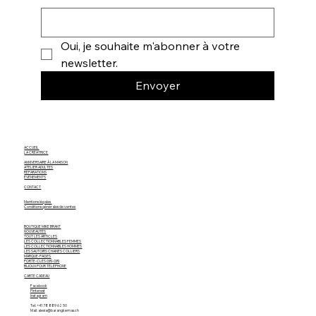
Oui, je souhaite m'abonner à votre 
newsletter.
Envoyer
ACCUEIL
LA CRÉATRICE
ANNIVERSAIRE À LA MAISON
ATELIER ADULTES
RÉPARATIONS
ÉVÈNEMENTS
CONTACT
Mentions légales
Conditions générales de ventes
BOUTIQUE MIKE BRANT
NOUVEAUTÉS
TOUT LES ARTICLES
LES COLLECTIONNABLES FEMMES
LES COLLECTIONNABLES HOMMES
LES SAUTOIRS CHAINES COLLIERS
MARQUE-PAGES
PORTE-CLÉS GRI-GRI
BIJOUX POUR TÉLÉPHONE
CARTE CADEAU
Facebook
Pinterest
Instagram
Tel: +41 78 889 62 50
Mail: alexia@barangkemas.ch