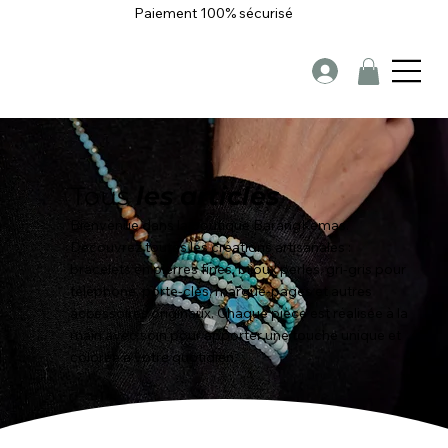
Paiement 100% sécurisé
Tous
les
articles
Bienvenue dans la boutique BarangKemas.
Découvrez toutes les créations artisanales :
bracelets en pierres fines, bijoux perlés, gri-gris pour
téléphone, porte-clés, marque-pages et autres
accessoires originaux. Chaque pièce est réalisée à la
main avec soin pour apporter une touche unique et
colorée à votre quotidien.