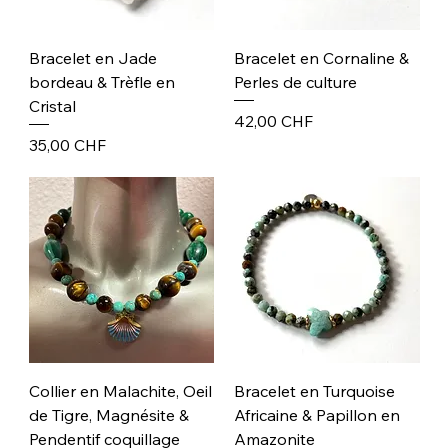
Bracelet en Jade
Bracelet en Cornaline &
bordeau & Trèfle en
Perles de culture
Cristal
Prix
42,00 CHF
Prix
35,00 CHF
Collier en Malachite, Oeil
Bracelet en Turquoise
de Tigre, Magnésite &
Africaine & Papillon en
Pendentif coquillage
Amazonite