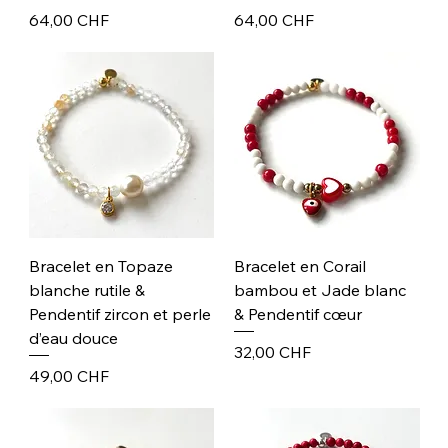
Prix
Prix
64,00 CHF
64,00 CHF
Bracelet en Topaze
Bracelet en Corail
blanche rutile &
bambou et Jade blanc
Pendentif zircon et perle
& Pendentif cœur
d’eau douce
Prix
32,00 CHF
Prix
49,00 CHF