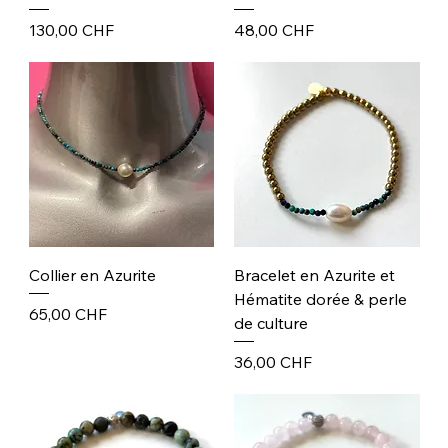
Prix
Prix
130,00 CHF
48,00 CHF
Collier en Azurite
Bracelet en Azurite et
Hématite dorée & perle
Prix
65,00 CHF
de culture
Prix
36,00 CHF