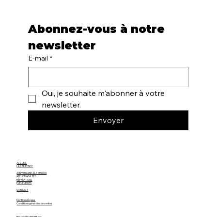
Abonnez-vous à notre 
newsletter
E-mail
*
Oui, je souhaite m'abonner à votre 
newsletter.
Envoyer
ACCUEIL
LA CRÉATRICE
ANNIVERSAIRE À LA MAISON
ATELIER ADULTES
RÉPARATIONS
ÉVÈNEMENTS
CONTACT
Mentions légales
Conditions générales de ventes
BOUTIQUE MIKE BRANT