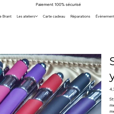
Paiement 100% sécurisé
e Brant
Les ateliers
Carte cadeau
Réparations
Évènemen
Prix
4,
St
mé
mé