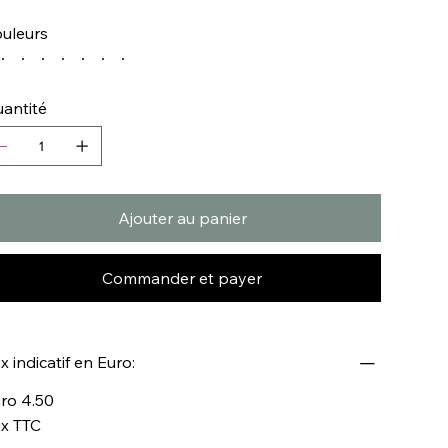
uleurs
antité
Ajouter au panier
Commander et payer
ix indicatif en Euro:
ro 4.50
ix TTC