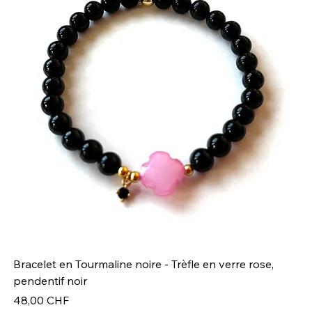
Bracelet en Tourmaline noire - Trèfle en verre rose,
Br
pendentif noir
Pr
49
Prix
48,00 CHF