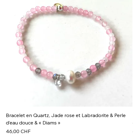
Bracelet en Quartz, Jade rose et Labradorite & Perle
Br
d’eau douce & « Diams »
co
Prix
Pr
46,00 CHF
66