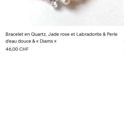
Bracelet en Quartz, Jade rose et Labradorite & Perle
Br
d’eau douce & « Diams »
co
Prix
Pr
46,00 CHF
66