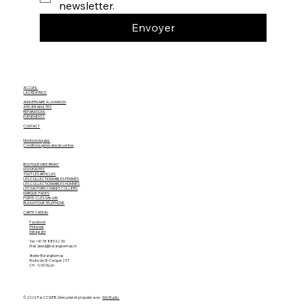
newsletter.
Envoyer
ACCUEIL
LA CRÉATRICE
ANNIVERSAIRE À LA MAISON
ATELIER ADULTES
RÉPARATIONS
ÉVÈNEMENTS
CONTACT
Mentions légales
Conditions générales de ventes
BOUTIQUE MIKE BRANT
NOUVEAUTÉS
TOUT LES ARTICLES
LES COLLECTIONNABLES FEMMES
LES COLLECTIONNABLES HOMMES
LES SAUTOIRS CHAINES COLLIERS
MARQUE-PAGES
PORTE-CLÉS GRI-GRI
BIJOUX POUR TÉLÉPHONE
CARTE CADEAU
Facebook
Pinterest
Instagram
Tel: +41 78 889 62 50
Mail: alexia@barangkemas.ch
Atelier BarangKemas
Route de St-Cergue 297
CH - 1260 Nyon
© 2026 Par CCWEB. Séécurisé et propulsé avec
Wix Studio.