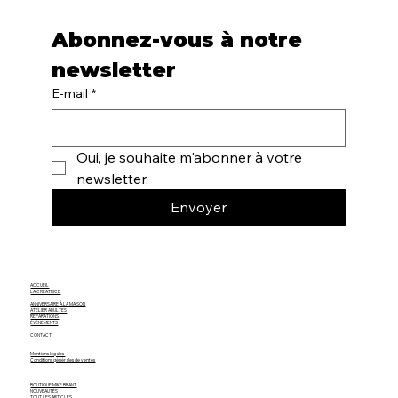
Abonnez-vous à notre 
newsletter
E-mail
*
Oui, je souhaite m'abonner à votre 
newsletter.
Envoyer
ACCUEIL
LA CRÉATRICE
ANNIVERSAIRE À LA MAISON
ATELIER ADULTES
RÉPARATIONS
ÉVÈNEMENTS
CONTACT
Mentions légales
Conditions générales de ventes
BOUTIQUE MIKE BRANT
NOUVEAUTÉS
TOUT LES ARTICLES