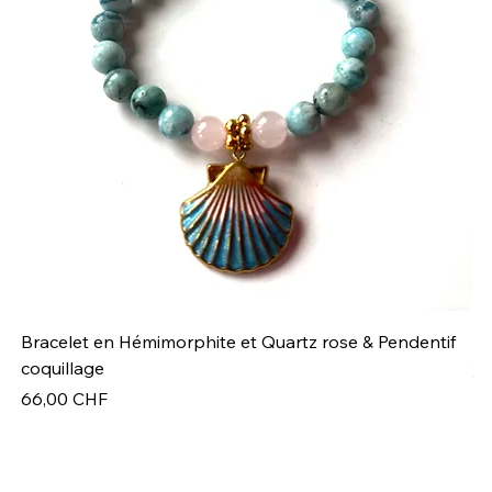
Bracelet en Hémimorphite et Quartz rose & Pendentif
Br
coquillage
Pr
32
Prix
66,00 CHF