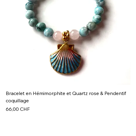
Bracelet en Hémimorphite et Quartz rose & Pendentif
Br
coquillage
Pr
32
Prix
66,00 CHF