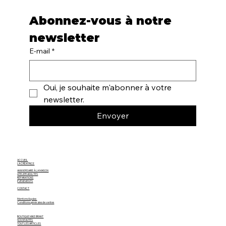
Abonnez-vous à notre 
newsletter
E-mail
*
Oui, je souhaite m'abonner à votre 
newsletter.
Envoyer
ACCUEIL
LA CRÉATRICE
ANNIVERSAIRE À LA MAISON
ATELIER ADULTES
RÉPARATIONS
ÉVÈNEMENTS
CONTACT
Mentions légales
Conditions générales de ventes
BOUTIQUE MIKE BRANT
NOUVEAUTÉS
TOUT LES ARTICLES