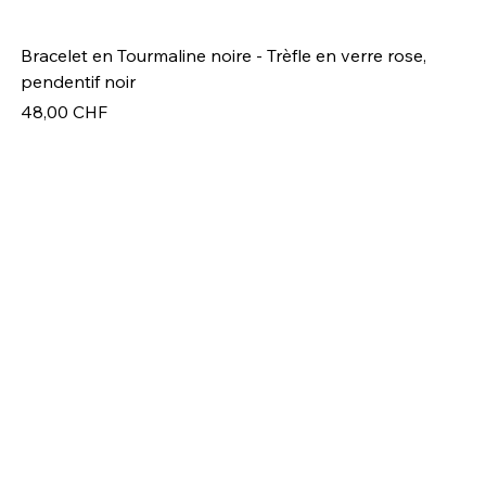
Bracelet en Tourmaline noire - Trèfle en verre rose,
Br
pendentif noir
Pr
49
Prix
48,00 CHF