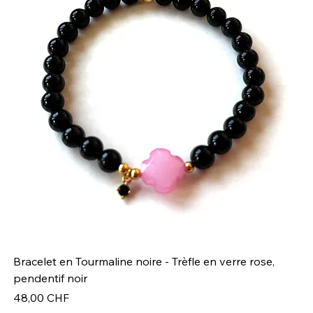
Bracelet en Tourmaline noire - Trèfle en verre rose,
Br
pendentif noir
Pr
49
Prix
48,00 CHF