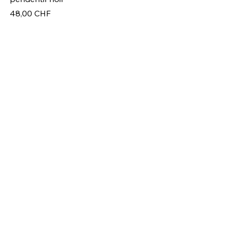
Pr
49
Prix
48,00 CHF