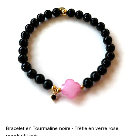
Bracelet en Tourmaline noire - Trèfle en verre rose,
Br
pendentif noir