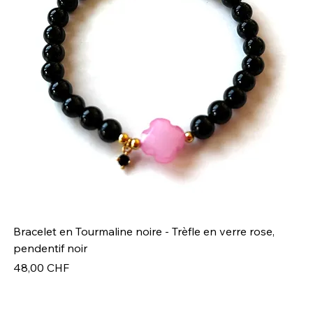
Bracelet en Tourmaline noire - Trèfle en verre rose,
Br
pendentif noir
Pr
49
Prix
48,00 CHF