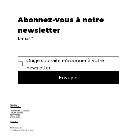
Abonnez-vous à notre 
newsletter
E-mail
*
Oui, je souhaite m'abonner à votre 
newsletter.
Envoyer
ACCUEIL
LA CRÉATRICE
ANNIVERSAIRE À LA MAISON
ATELIER ADULTES
RÉPARATIONS
ÉVÈNEMENTS
CONTACT
Mentions légales
Conditions générales de ventes