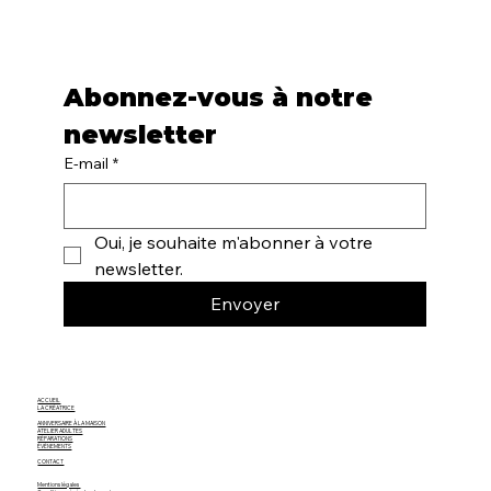
Abonnez-vous à notre 
newsletter
E-mail
*
Oui, je souhaite m'abonner à votre 
newsletter.
Envoyer
ACCUEIL
LA CRÉATRICE
ANNIVERSAIRE À LA MAISON
ATELIER ADULTES
RÉPARATIONS
ÉVÈNEMENTS
CONTACT
Mentions légales