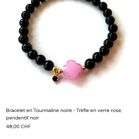
Bracelet en Tourmaline noire - Trèfle en verre rose,
Br
pendentif noir
Pr
49
Prix
48,00 CHF